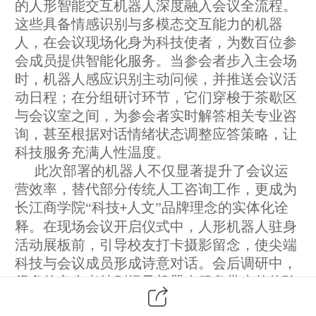
的人形智能交互机器人深度融入会议全流程。
这些具备情感识别与多模态交互能力的机器
人，在
会议现场
化身为科技使者，为数百位
参
会成员
提供智能化服务。当参会者步入主会场
时，机器人
感应识别
主动问候，并推送
会议活
动
日程；在分组研讨环节，它们穿梭于茶歇区
与会议室之间，为
参会者
实时解答
相关
专业咨
询，甚至根据对话情绪状态调整应答策略，让
科技服务充满人性温度。
此次部署的机器人不仅显著提升了会议运
营效率
，
替代
部分
传统人工咨询工作，更成为
长江商学院
“科技
人文”品牌理念的实体化诠
+
释。在
现场会议开启
仪式中，
人形
机器人
驻身
活动展板前
，引导校友
打卡摄影留念
，使尖端
科技与
会议成员
形成诗意对话。会后调研中，
很多
的参会者特别提及机器人服务带来的体验
升级
，
在他们看来人形机器人
像是懂商业语言