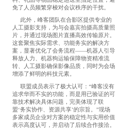
免了人员频繁穿梭对会议秩序的干扰。
此外，峰客团队在合影区提供专业的
人工摄影支持，为与会嘉宾拍摄高质量照
片，并通过
现场图片直播
高效传输原片。
这套聚焦实际需求、功能务实的解决方
案，显著优化了会务流程
——
机器人引导
释放人力、机器狗运输保障物资精准流
转、人工摄影确保影像品质，同时为会场
增添了鲜明的科技元素。
联盟
成员表示了极大认可
：
“
峰客没有
追求华而不实的功能，而是用已验证的可
靠技术解决具体问题，完美体现了联
盟
‘
务实协作、资源共享
’
的宗旨。
”
现场
多家成员企业对方案的稳定性与实用价值
表示高度认可，并启动了后续合作接洽。