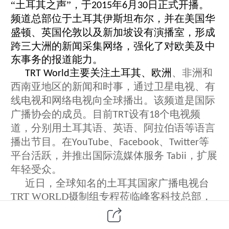
“
土耳其之声
”，
于
年
月
日正式开播。
2015
6
30
频道总部位于土耳其伊斯坦布尔，并在美国
华
盛顿
、英国伦敦以及
新加坡
设有演播室
，形成
跨三大洲的新闻采集网络，强化了对欧美及中
东事务的报道能力
。
主要关注土耳其、
欧洲
、非洲和
TRT World
西南亚地区的新闻和时事，通过卫星电视、有
线电视和网络电视向全球播出。该频道是国际
广播协会的成员。目前
设有
个电视频
TRT
18
道，分别用土耳其语、英语、阿拉伯语等语言
播出节目。在
、
、
等
YouTube
Facebook
Twitter
平台活跃，并推出国际流媒体服务
，扩展
Tabii
年轻受众
。
近日，全球知名的土耳其国家广播电视台
TRT WORLD摄制组专程莅临峰客科技总部，
进行了深度探访与专题报道，将峰客机器人在
智能移动及人机交互领域的前沿成果呈现给土