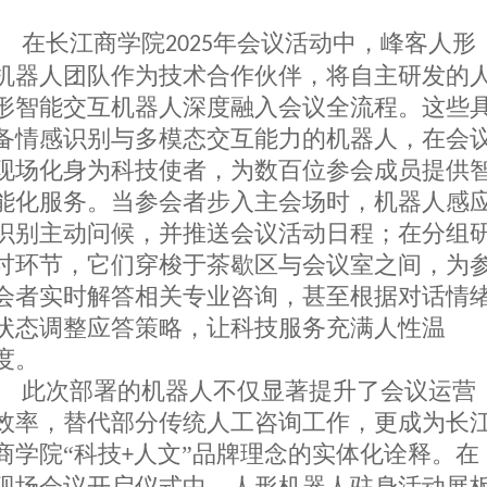
在长江商学院
年
会议
活动中，
峰客人形
2025
机器人团队作为技术合作伙伴，将自主研发的
形智能交互机器人深度融入会议全流程。这些
备情感识别与多模态交互能力的机器人，在
会
现场
化身为科技使者，为数百位
参会成员
提供
能化服务。当参会者步入主会场时，机器人
感
识别
主动问候，并推送
会议活动
日程；在分组
讨环节，它们穿梭于茶歇区与会议室之间，为
会者
实时解答
相关
专业咨询，甚至根据对话情
状态调整应答策略，让科技服务充满人性温
度。
此次部署的机器人不仅显著提升了会议运营
效率
，
替代
部分
传统人工咨询工作，更成为长
商学院
“科技
人文”品牌理念的实体化诠释。在
+
现场会议开启
仪式中，
人形
机器人
驻身活动展