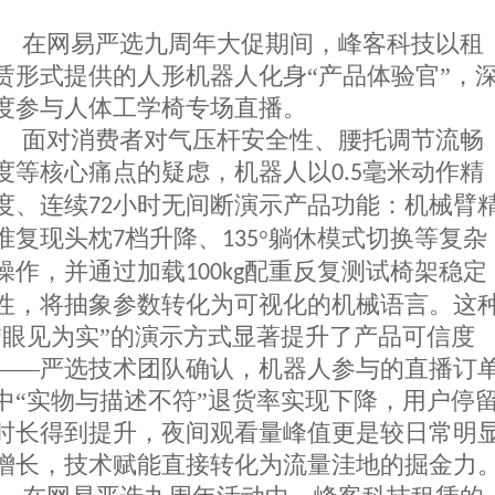
在网易严选九周年大促期间，
峰客
科技以租
赁形式提供的人形机器人化身
“产品体验官”，
度参与人体工学椅专场直播。
面对消费者对气压杆安全性、腰托调节流畅
度等核心痛点的疑虑，机器人以
毫米动作精
0.5
度
、
连续
小时无间断演示产品功能：机械臂
72
准复现头枕
档升降、
°躺休模式切换等复杂
7
135
操作，并通过加载
配重反复测试椅架稳定
100kg
性，将抽象参数转化为可视化的机械语言。这
“眼见为实”的演示方式显著提升了产品可信度
——严选技术团队确认，机器人参与的直播订
中“实物与描述不符”退货率
实现
下降，用户停
时长
得到
提升，夜间观看量峰值更
是较
日常
明
增长
，技术赋能直接转化为流量洼地的掘金力