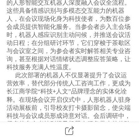
的人形智能交互机器人深度融入会议全流程。
这些具备情感识别与多模态交互能力的机器
人，在
会议现场
化身为科技使者，为数百位
参
会成员
提供智能化服务。当参会者步入主会场
时，机器人
感应识别
主动问候，并推送
会议活
动
日程；在分组研讨环节，它们穿梭于茶歇区
与会议室之间，为
参会者
实时解答
相关
专业咨
询，甚至根据对话情绪状态调整应答策略，让
科技服务充满人性温度。
此次部署的机器人不仅显著提升了会议运
营效率
，
替代
部分
传统人工咨询工作，更成为
长江商学院
“科技
人文”品牌理念的实体化诠
+
释。在
现场会议开启
仪式中，
人形
机器人
驻身
活动展板前
，引导校友
打卡摄影留念
，使尖端
科技与
会议成员
形成诗意对话。会后调研中，
很多
的参会者特别提及机器人服务带来的体验
升级
，
在他们看来人形机器人
像是懂商业语言